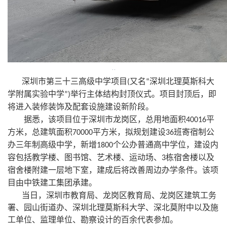
深圳市第三十三高级中学项目
又名
深圳北理莫斯科大
(
“
学附属实验中学
举行主体结构封顶仪式。项目封顶后，即
”)
将进入装修装饰及配套设施建设新阶段。
据悉，该项目位于深圳市龙岗区，总用地面积
平
40016
方米，总建筑面积
平方米，拟规划建设
班寄宿制公
70000
36
办三年制高级中学，新增
个公办普通高中学位，建设内
1800
容包括教学楼、图书馆、艺术楼、运动场、
栋宿舍楼以及
3
宿舍楼附建一层地下室，建成后将改善周边办学条件。该项
目由中铁建工集团承建。
当日，深圳市教育局、龙岗区教育局、龙岗区建筑工务
署、园山街道办、深圳北理莫斯科大学、深北莫附中以及施
工单位、监理单位、勘察设计的百余代表参加。