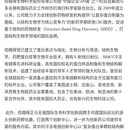
佰翱得生物科学股份有限公司由“中国企业500强”之一的双良集团与
多名拥有国际药企工作经历的海归科学家联合创立。自 2009年成立
以来，公司致力于为全球创新药物研发机构提供“以复杂蛋白制备为
基础，以结构生物学为核心竞争力”的新药早期研发CRO服务，促进
基于结构的药物研发（Structure-Based Drug Discovery, SBDD），打
造结构生物学领域的国际品牌。
佰翱得现已建立了蛋白表达与纯化、生物分析与筛选、结构生物
学、药靶蛋白库等生物平台技术，拥有X-射线衍射仪、300KV冷冻
电镜等先进科研设备，具有国际知名的蛋白样品制备和生物结构解
析技术，组建了由经验丰富的领军人才带领的强大的队伍，是目前
全球超前的一家具备从基因到冷冻电镜解析结构的全方位服务能力
的标杆企业。公司客户覆盖了美国波士顿、旧金山、圣地亚哥、新
泽西等生物医药企业聚集地，包含了在美洲、欧洲、和亚洲的数十
家合作伙伴，其中既有国际大药企，也有新兴的生物科技公司。
此外，佰翱得正与无锡国际生命科学创新园携手共建国际前沿的源
头创新药孵化器，打造两个创新中心，进一步为创新药公司提供丰
富的服务内容。其中的冷冻电镜创新中心以”复杂蛋白单颗粒结构解