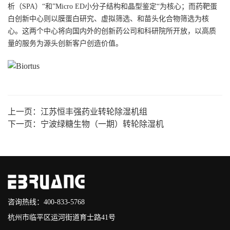
析（SPA）“和”Micro ED小分子结构和晶型鉴定“为核心；而药靶蛋
白创新中心则以膜蛋白研究、虚拟筛选、和苗头化合物筛选为核
心。这两个中心将向国内外的创新药公司和科研院所开放，以高质
量的服务为源头创新客户创造价值。
上一页：
江苏恒丰强药业转轮除湿机组
下一页：
宁波绿糖生物（一期）转轮除湿机
咨询热线：400-833-5768
杭州市临平区运河街道育士路41号