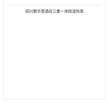
绍兴繁华里酒店三集一体除湿热泵
无锡